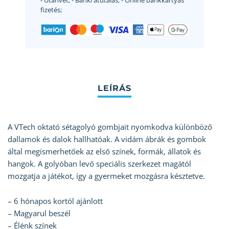
- Utánvét;
- Banki átutalás;
- Online bankkártyás
fizetés;
A VTech oktató sétagolyó gombjait nyomkodva különböző
dallamok és dalok hallhatóak. A vidám ábrák és gombok
által megismerhetőek az első színek, formák, állatok és
hangok. A golyóban levő speciális szerkezet magától
mozgatja a játékot, így a gyermeket mozgásra késztetve.
– 6 hónapos kortól ajánlott
– Magyarul beszél
– Élénk színek