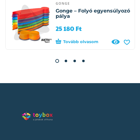
GONGE
Gonge – Folyó egyensúlyozó
pálya
25 180
Ft
Tovább olvasom