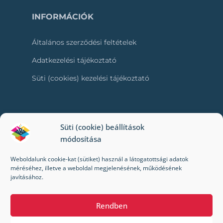
INFORMÁCIÓK
Általános szerződési feltételek
Adatkezelési tájékoztató
Süti (cookies) kezelési tájékoztató
RÓLUNK
Süti (cookie) beállítások
módosítása
Kapcsolat
Weboldalunk cookie-kat (sütiket) használ a látogatottsági adatok
Kik vagyunk mi?
méréséhez, illetve a weboldal megjelenésének, működésének
javításához.
Impresszum
Rendben