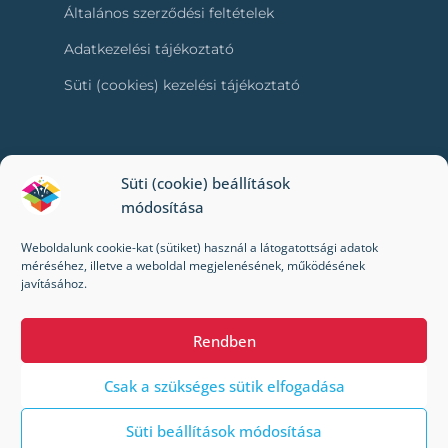
Általános szerződési feltételek
Adatkezelési tájékoztató
Süti (cookies) kezelési tájékoztató
RÓLUNK
Süti (cookie) beállítások
módosítása
Kapcsolat
Weboldalunk cookie-kat (sütiket) használ a látogatottsági adatok
Kik vagyunk mi?
méréséhez, illetve a weboldal megjelenésének, működésének
javításához.
Impresszum
Rendben
Csak a szükséges sütik elfogadása
Süti beállítások módosítása
© 2022-2024 Toybox. Minden jog fenntartva.