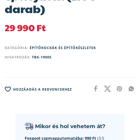
darab)
29 990
Ft
KATEGÓRIA:
ÉPÍTŐKOCKÁK ÉS ÉPÍTŐKÉSZLETEK
HIVATKOZÁS:
TBX-19005
HOZZÁADÁS A KEDVENCEKHEZ
Mikor és hol vehetem át?
Foxpost csomagautomatába:
990 Ft
(3-5