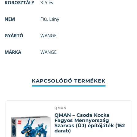
KOROSZTÁLY
3-5 év
NEM
Fiú
,
Lány
GYÁRTÓ
WANGE
MÁRKA
WANGE
KAPCSOLÓDÓ TERMÉKEK
QMAN
QMAN – Csoda Kocka
Fagyos Mennyország
Szarvas (ÚJ) építőjáték (152
darab)