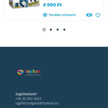
4 990
Ft
Tovább olvasom
Segíthetünk?
+36 30 882 4822
ugyfelszolgalat@toybox.hu