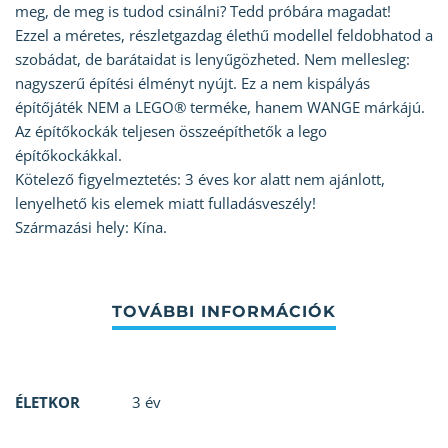
meg, de meg is tudod csinálni? Tedd próbára magadat!
Ezzel a méretes, részletgazdag élethű modellel feldobhatod a
szobádat, de barátaidat is lenyűgözheted. Nem mellesleg:
nagyszerű építési élményt nyújt. Ez a nem kispályás
építőjáték NEM a LEGO® terméke, hanem WANGE márkájú.
Az építőkockák teljesen összeépíthetők a lego
építőkockákkal.
Kötelező figyelmeztetés: 3 éves kor alatt nem ajánlott,
lenyelhető kis elemek miatt fulladásveszély!
Származási hely: Kína.
ÉLETKOR
3 év