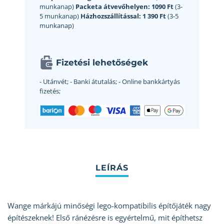
munkanap)
Packeta átvevőhelyen:
1090 Ft
(3-
5 munkanap)
Házhozszállítással:
1 390 Ft
(3-5
munkanap)
Fizetési lehetőségek
- Utánvét;
- Banki átutalás;
- Online bankkártyás
fizetés;
Wange márkájú minőségi lego-kompatibilis építőjáték nagy
építészeknek! Első ránézésre is egyértelmű, mit építhetsz