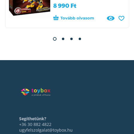
8 990
Ft
Tovább olvasom
Segíthetünk?
+36 30 882 4822
ugyfelszolgalat@toybox.hu