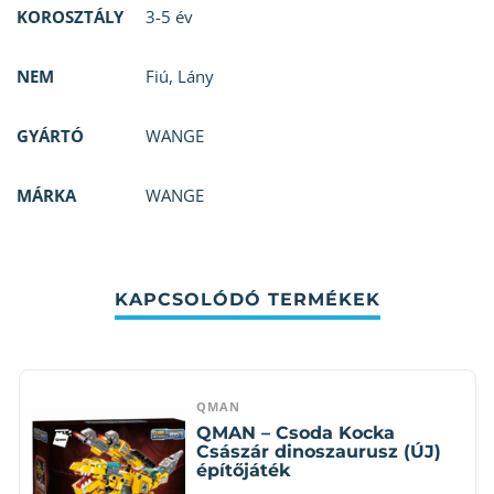
KOROSZTÁLY
3-5 év
NEM
Fiú
,
Lány
GYÁRTÓ
WANGE
MÁRKA
WANGE
KAPCSOLÓDÓ TERMÉKEK
QMAN
QMAN – Csoda Kocka
Császár dinoszaurusz (ÚJ)
építőjáték