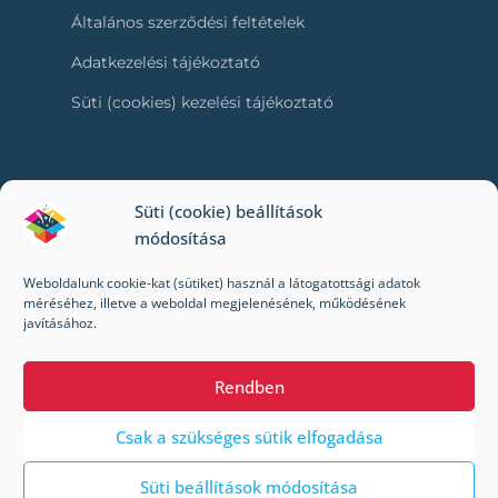
Általános szerződési feltételek
Adatkezelési tájékoztató
Süti (cookies) kezelési tájékoztató
RÓLUNK
Süti (cookie) beállítások
módosítása
Kapcsolat
Weboldalunk cookie-kat (sütiket) használ a látogatottsági adatok
Kik vagyunk mi?
méréséhez, illetve a weboldal megjelenésének, működésének
javításához.
Impresszum
Rendben
Csak a szükséges sütik elfogadása
Süti beállítások módosítása