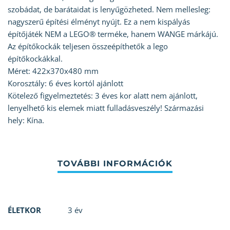
szobádat, de barátaidat is lenyűgözheted. Nem mellesleg:
nagyszerű építési élményt nyújt. Ez a nem kispályás
építőjáték NEM a LEGO® terméke, hanem WANGE márkájú.
Az építőkockák teljesen összeépíthetők a lego
építőkockákkal.
Méret: 422x370x480 mm
Korosztály: 6 éves kortól ajánlott
Kötelező figyelmeztetés: 3 éves kor alatt nem ajánlott,
lenyelhető kis elemek miatt fulladásveszély! Származási
hely: Kína.
ÉLETKOR
3 év