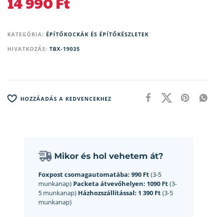
14 990
Ft
KATEGÓRIA:
ÉPÍTŐKOCKÁK ÉS ÉPÍTŐKÉSZLETEK
HIVATKOZÁS:
TBX-19035
HOZZÁADÁS A KEDVENCEKHEZ
Mikor és hol vehetem át?
Foxpost csomagautomatába:
990 Ft
(3-5
munkanap)
Packeta átvevőhelyen:
1090 Ft
(3-
5 munkanap)
Házhozszállítással:
1 390 Ft
(3-5
munkanap)