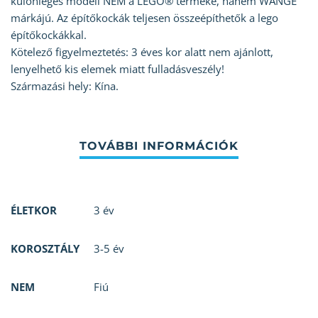
különleges modell NEM a LEGO® terméke, hanem WANGE
márkájú. Az építőkockák teljesen összeépíthetők a lego
építőkockákkal.
Kötelező figyelmeztetés: 3 éves kor alatt nem ajánlott,
lenyelhető kis elemek miatt fulladásveszély!
Származási hely: Kína.
ÉLETKOR
3 év
KOROSZTÁLY
3-5 év
NEM
Fiú