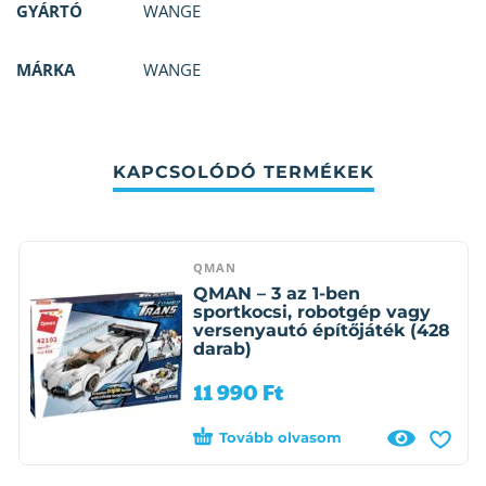
GYÁRTÓ
WANGE
MÁRKA
WANGE
KAPCSOLÓDÓ TERMÉKEK
QMAN
QMAN – 3 az 1-ben
sportkocsi, robotgép vagy
versenyautó építőjáték (428
darab)
11 990
Ft
Tovább olvasom