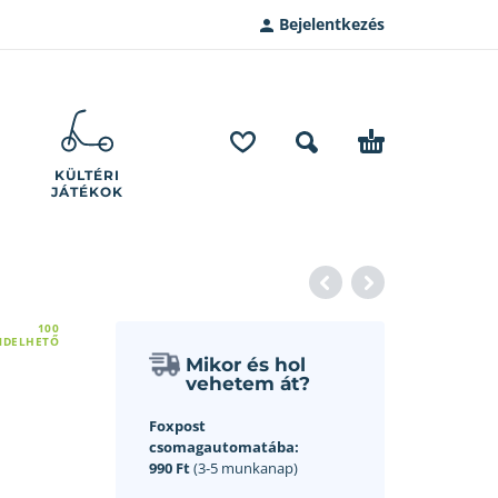
Bejelentkezés
KÜLTÉRI
JÁTÉKOK
100
NDELHETŐ
Mikor és hol
vehetem át?
Foxpost
csomagautomatába:
990 Ft
(3-5 munkanap)