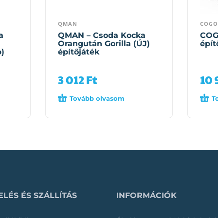
QMAN
COGO
a
QMAN – Csoda Kocka
COG
Orangután Gorilla (ÚJ)
épít
b)
építőjáték
3 012
Ft
10
Tovább olvasom
T
LÉS ÉS SZÁLLÍTÁS
INFORMÁCIÓK