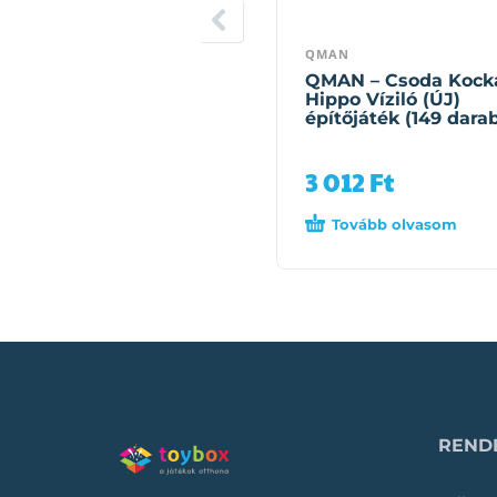
QMAN
QMAN – Csoda Kock
Hippo Víziló (ÚJ)
építőjáték (149 dara
3 012
Ft
Tovább olvasom
RENDE