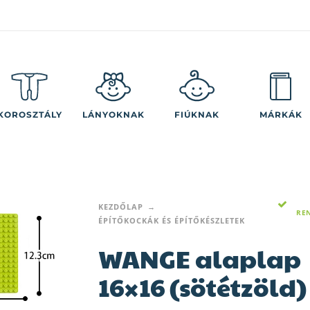
KOROSZTÁLY
LÁNYOKNAK
FIÚKNAK
MÁRKÁK
KEZDŐLAP
RE
ÉPÍTŐKOCKÁK ÉS ÉPÍTŐKÉSZLETEK
WANGE alaplap
16×16 (sötétzöld)