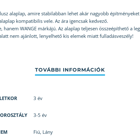
plusz alaplap, amire stabilabban lehet akár nagyobb építményeket
aplap kompatibilis vele. Az ára igencsak kedvező.
 hanem WANGE márkájú. Az alaplap teljesen összeépíthető a lego
alatt nem ajánlott, lenyelhető kis elemek miatt fulladásveszély!
LETKOR
3 év
OROSZTÁLY
3-5 év
NEM
Fiú
,
Lány