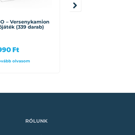
QMAN
O – Versenykamion
QMAN – Csoda Kocka
őjáték (339 darab)
Fagyos Mennyország
Szarvas (ÚJ) építőjáté
(152 darab)
 990
Ft
4 990
Ft
ovább olvasom
Tovább olvasom
RÓLUNK