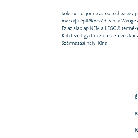
Sokszor jól jönne az építéshez egy 
márkájú építőkockád van, a Wange al
Ez az alaplap NEM a LEGO® terméke,
Kötelező figyelmeztetés: 3 éves kor 
Származási hely: Kína.
É
K