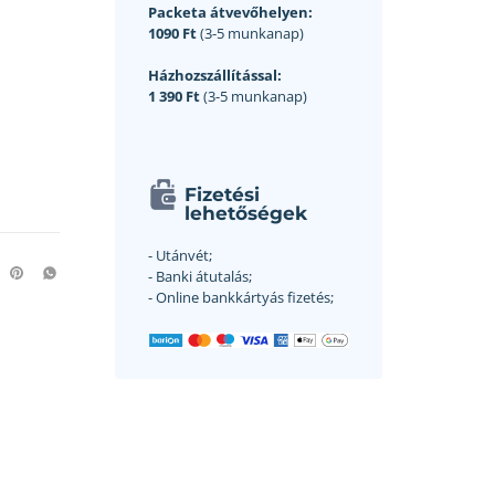
Packeta átvevőhelyen:
1090 Ft
(3-5 munkanap)
Házhozszállítással:
1 390 Ft
(3-5 munkanap)
Fizetési
lehetőségek
- Utánvét;
- Banki átutalás;
- Online bankkártyás fizetés;