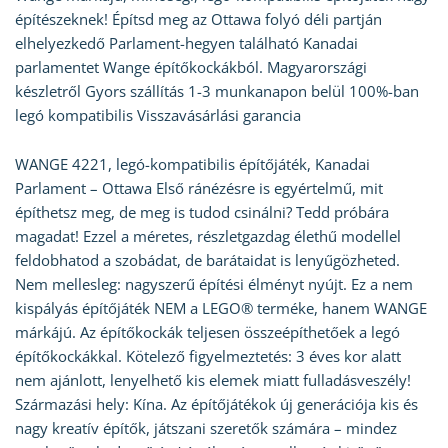
építészeknek! Építsd meg az Ottawa folyó déli partján
elhelyezkedő Parlament-hegyen található Kanadai
parlamentet Wange építőkockákból. Magyarországi
készletről Gyors szállítás 1-3 munkanapon belül 100%-ban
legó kompatibilis Visszavásárlási garancia
WANGE 4221, legó-kompatibilis építőjáték, Kanadai
Parlament – Ottawa Első ránézésre is egyértelmű, mit
építhetsz meg, de meg is tudod csinálni? Tedd próbára
magadat! Ezzel a méretes, részletgazdag élethű modellel
feldobhatod a szobádat, de barátaidat is lenyűgözheted.
Nem mellesleg: nagyszerű építési élményt nyújt. Ez a nem
kispályás építőjáték NEM a LEGO® terméke, hanem WANGE
márkájú. Az építőkockák teljesen összeépíthetőek a legó
építőkockákkal. Kötelező figyelmeztetés: 3 éves kor alatt
nem ajánlott, lenyelhető kis elemek miatt fulladásveszély!
Származási hely: Kína. Az építőjátékok új generációja kis és
nagy kreatív építők, játszani szeretők számára – mindez