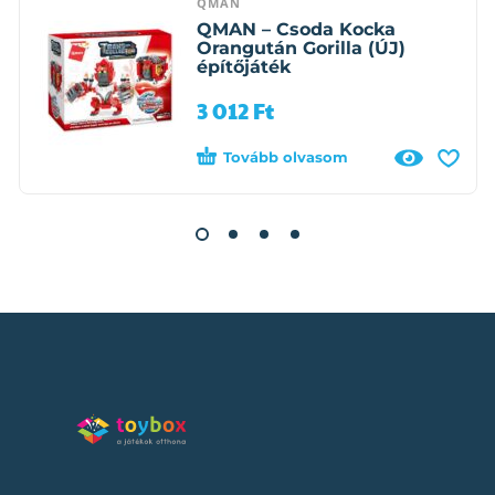
QMAN
QMAN – Csoda Kocka
Orangután Gorilla (ÚJ)
építőjáték
3 012
Ft
Tovább olvasom