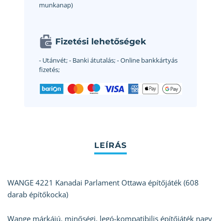
munkanap)
Fizetési lehetőségek
- Utánvét;
- Banki átutalás;
- Online bankkártyás
fizetés;
WANGE 4221 Kanadai Parlament Ottawa építőjáték (608
darab építőkocka)
Wange márkájú, minőségi, legó-kompatibilis építőjáték nagy