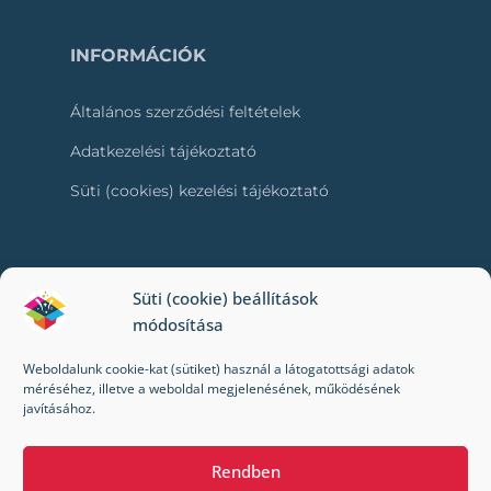
INFORMÁCIÓK
Általános szerződési feltételek
Adatkezelési tájékoztató
Süti (cookies) kezelési tájékoztató
RÓLUNK
Süti (cookie) beállítások
módosítása
Kapcsolat
Weboldalunk cookie-kat (sütiket) használ a látogatottsági adatok
Kik vagyunk mi?
méréséhez, illetve a weboldal megjelenésének, működésének
javításához.
Impresszum
Rendben