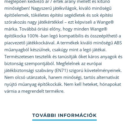
meglepően kedvező ár / érték arány mellett és kitűnő
minőségben! Nagyszerű játékvilágok, kiváló minőségű
építőelemek, tökéletes építési segédletek és sok építési
szórakozás nagy játékértékkel – ezt képviseli a Wange®
márka. Továbbá óriási előny, hogy minden Wange®
építőkocka 100% -ban legó kompatibilis és összeépíthető a
piacvezető játékkockáival. A termékek kiváló minőségű ABS
műanyagból készülnek, csakúgy mint a legó játékai.
Természetesen tesztelik és tanúsítják őket káros anyagok és
biztonság szempontjából. Megfelelnek az európai
játékbiztonsági szabvány (EN71) szigorú követelményeinek.
Nem olcsó utánzatok, hanem minőségi, tartós alternatívát
nyújtó műanyag építőkockák. Nem kell heteket, hónapokat
várnia a megrendelt termékre.