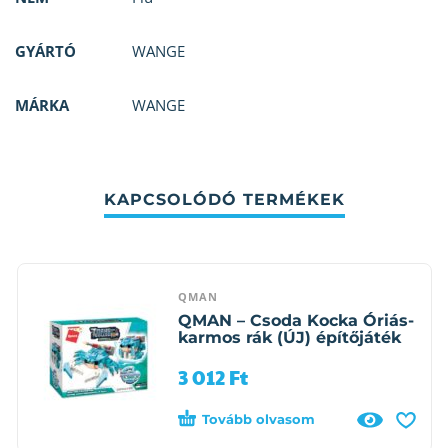
GYÁRTÓ
WANGE
MÁRKA
WANGE
KAPCSOLÓDÓ TERMÉKEK
QMAN
QMAN – Csoda Kocka Óriás-
karmos rák (ÚJ) építőjáték
3 012
Ft
Tovább olvasom