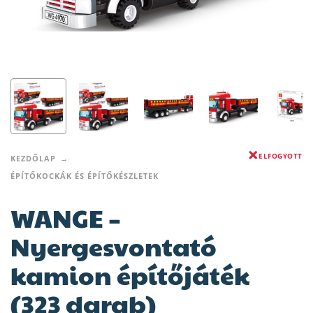
ELFOGYOTT
KEZDŐLAP
ÉPÍTŐKOCKÁK ÉS ÉPÍTŐKÉSZLETEK
WANGE –
Nyergesvontató
kamion építőjáték
(323 darab)