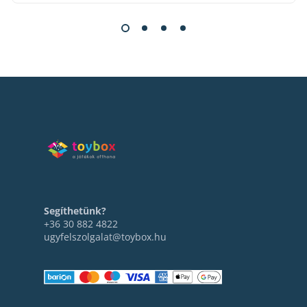
Segíthetünk?
+36 30 882 4822
ugyfelszolgalat@toybox.hu