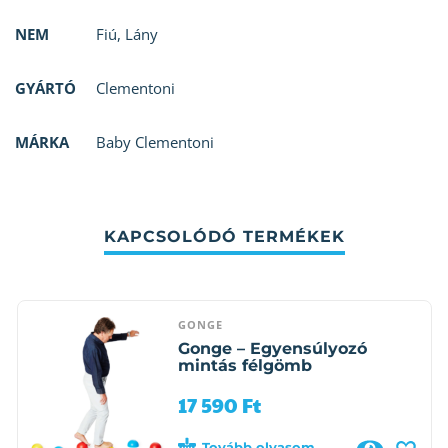
NEM
Fiú
,
Lány
GYÁRTÓ
Clementoni
MÁRKA
Baby Clementoni
KAPCSOLÓDÓ TERMÉKEK
GONGE
Gonge – Egyensúlyozó
mintás félgömb
17 590
Ft
Tovább olvasom