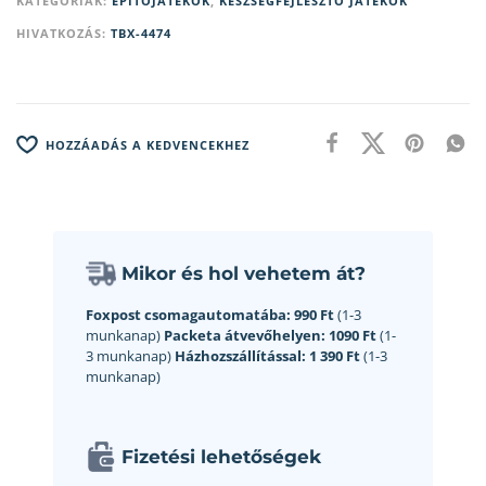
KATEGÓRIÁK:
ÉPÍTŐJÁTÉKOK
,
KÉSZSÉGFEJLESZTŐ JÁTÉKOK
HIVATKOZÁS:
TBX-4474
HOZZÁADÁS A KEDVENCEKHEZ
Mikor és hol vehetem át?
Foxpost csomagautomatába:
990 Ft
(1-3
munkanap)
Packeta átvevőhelyen:
1090 Ft
(1-
3 munkanap)
Házhozszállítással:
1 390 Ft
(1-3
munkanap)
Fizetési lehetőségek