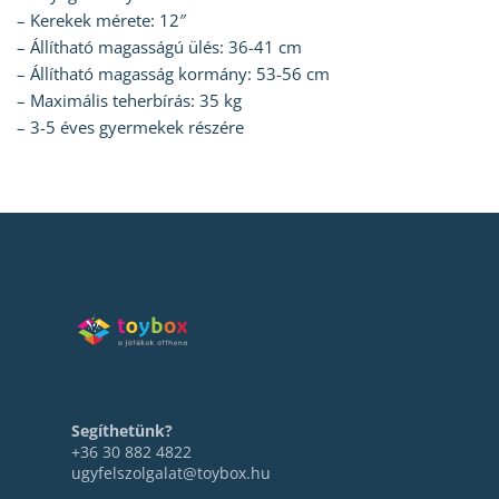
– Kerekek mérete: 12″
– Állítható magasságú ülés: 36-41 cm
– Állítható magasság kormány: 53-56 cm
– Maximális teherbírás: 35 kg
– 3-5 éves gyermekek részére
Segíthetünk?
+36 30 882 4822
ugyfelszolgalat@toybox.hu