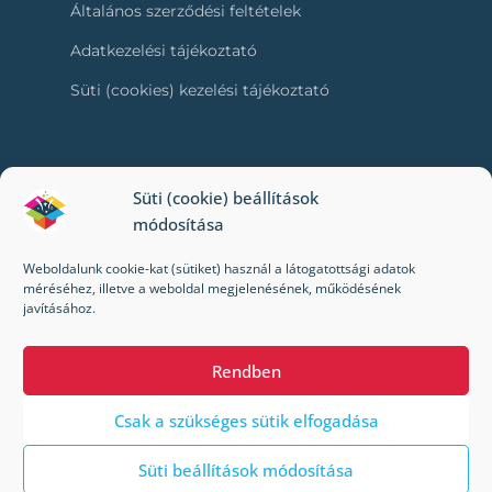
Általános szerződési feltételek
Adatkezelési tájékoztató
Süti (cookies) kezelési tájékoztató
RÓLUNK
Süti (cookie) beállítások
módosítása
Kapcsolat
Weboldalunk cookie-kat (sütiket) használ a látogatottsági adatok
Kik vagyunk mi?
méréséhez, illetve a weboldal megjelenésének, működésének
javításához.
Impresszum
Rendben
Csak a szükséges sütik elfogadása
Süti beállítások módosítása
© 2022-2024 Toybox. Minden jog fenntartva.