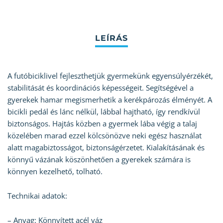
A futóbiciklivel fejleszthetjük gyermekünk egyensúlyérzékét,
stabilitását és koordinációs képességeit. Segítségével a
gyerekek hamar megismerhetik a kerékpározás élményét. A
bicikli pedál és lánc nélkül, lábbal hajtható, így rendkívül
biztonságos. Hajtás közben a gyermek lába végig a talaj
közelében marad ezzel kölcsönözve neki egész használat
alatt magabiztosságot, biztonságérzetet. Kialakításának és
könnyű vázának köszönhetően a gyerekek számára is
könnyen kezelhető, tolható.
Technikai adatok:
– Anyag: Könnyített acél váz