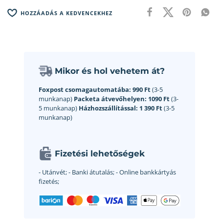
HOZZÁADÁS A KEDVENCEKHEZ
Mikor és hol vehetem át?
Foxpost csomagautomatába:
990 Ft
(3-5
munkanap)
Packeta átvevőhelyen:
1090 Ft
(3-
5 munkanap)
Házhozszállítással:
1 390 Ft
(3-5
munkanap)
Fizetési lehetőségek
- Utánvét;
- Banki átutalás;
- Online bankkártyás
fizetés;