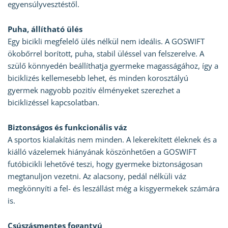
egyensúlyvesztéstől.
Puha, állítható ülés
Egy bicikli megfelelő ülés nélkül nem ideális. A GOSWIFT
ökobőrrel borított, puha, stabil üléssel van felszerelve. A
szülő könnyedén beállíthatja gyermeke magasságához, így a
biciklizés kellemesebb lehet, és minden korosztályú
gyermek nagyobb pozitív élményeket szerezhet a
biciklizéssel kapcsolatban.
Biztonságos és funkcionális váz
A sportos kialakítás nem minden. A lekerekített éleknek és a
kiálló vázelemek hiányának köszönhetően a GOSWIFT
futóbicikli lehetővé teszi, hogy gyermeke biztonságosan
megtanuljon vezetni. Az alacsony, pedál nélküli váz
megkönnyíti a fel- és leszállást még a kisgyermekek számára
is.
Csúszásmentes fogantyú