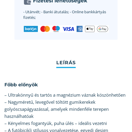
Fizetési lehetőségek
- Utánvét;
- Banki átutalás;
- Online bankkártyás
fizetés;
Főbb előnyök
– Ultrakönnyű és tartós a magnézium váznak köszönhetően
– Nagyméretű, levegővel töltött gumikerekek
golyóscsapágyazással, amelyek mindenféle terepen
használhatóak
– Kényelmes fogantyúk, puha ülés – ideális vezetni
– A futóbicikli stílusos vonalvezetése, egyedi design