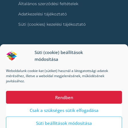
Általános szerződési feltételek
Adatkezelési tájékoztató
Süti (cookies) kezelési tájékoztató
RÓLUNK
Süti (cookie) beállítások
módosítása
Kapcsolat
Weboldalunk cookie-kat (sütiket) használ a látogatottsági adatok
Kik vagyunk mi?
méréséhez, illetve a weboldal megjelenésének, működésének
javításához.
Impresszum
Rendben
Csak a szükséges sütik elfogadása
Süti beállítások módosítása
© 2022-2024 Toybox. Minden jog fenntartva.