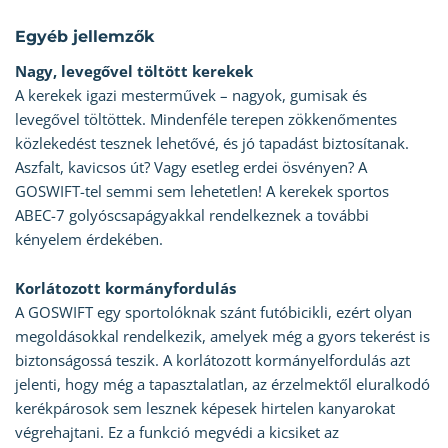
Egyéb jellemzők
Nagy, levegővel töltött kerekek
A kerekek igazi mesterművek – nagyok, gumisak és
levegővel töltöttek. Mindenféle terepen zökkenőmentes
közlekedést tesznek lehetővé, és jó tapadást biztosítanak.
Aszfalt, kavicsos út? Vagy esetleg erdei ösvényen? A
GOSWIFT-tel semmi sem lehetetlen! A kerekek sportos
ABEC-7 golyóscsapágyakkal rendelkeznek a további
kényelem érdekében.
Korlátozott kormányfordulás
A GOSWIFT egy sportolóknak szánt futóbicikli, ezért olyan
megoldásokkal rendelkezik, amelyek még a gyors tekerést is
biztonságossá teszik. A korlátozott kormányelfordulás azt
jelenti, hogy még a tapasztalatlan, az érzelmektől eluralkodó
kerékpárosok sem lesznek képesek hirtelen kanyarokat
végrehajtani. Ez a funkció megvédi a kicsiket az