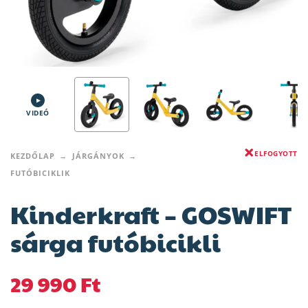
VIDEÓ
ELFOGYOTT
KEZDŐLAP
JÁRGÁNYOK
FUTÓBICIKLIK
Kinderkraft – GOSWIFT
sárga futóbicikli
29 990
Ft