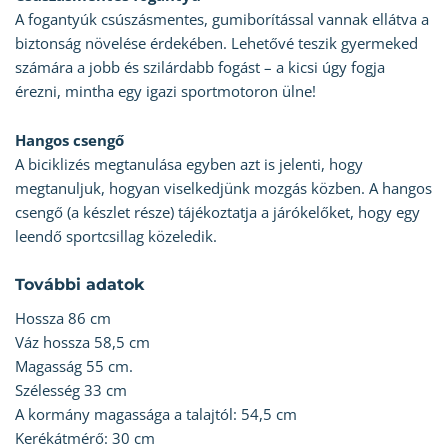
A fogantyúk csúszásmentes, gumiborítással vannak ellátva a
biztonság növelése érdekében. Lehetővé teszik gyermeked
számára a jobb és szilárdabb fogást – a kicsi úgy fogja
érezni, mintha egy igazi sportmotoron ülne!
Hangos csengő
A biciklizés megtanulása egyben azt is jelenti, hogy
megtanuljuk, hogyan viselkedjünk mozgás közben. A hangos
csengő (a készlet része) tájékoztatja a járókelőket, hogy egy
leendő sportcsillag közeledik.
További adatok
Hossza 86 cm
Váz hossza 58,5 cm
Magasság 55 cm.
Szélesség 33 cm
A kormány magassága a talajtól: 54,5 cm
Kerékátmérő: 30 cm