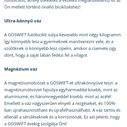
futóbiciklit, amely tökéletes a vezetés megtanulásához és az
Ön mellett történő önálló biciklizéshez!
Ultra-könnyű váz
A GOSWIFT futóbicikli súlya kevesebb mint négy kilogramm.
Így könnyebb lesz a gyermeknek manőverezni vele, és a
szülőknek is könnyebb lesz cipelni, amikor a csemete úgy
dönt, hogy a saját lábán fedezi fel a világot.
Magnézium váz
A magnéziumötvözet a GOSWIFT-et ultrakönnyűvé teszi: a
magnéziumötvözet fajsúlya egyharmaddal kisebb, mint az
alumíniumé, és háromnegyeddel kisebb, mint az acélé!
Emellett a váz nagyszerűen elnyeli a rezgéseket, és 100%-
ban újrahasznosítható és újrafelhasználható. A váz tartós és
ellenáll a sérüléseknek és a korróziónak. Ez azt jelenti, hogy
a GOSWIFT évekig szolgálja Önt!