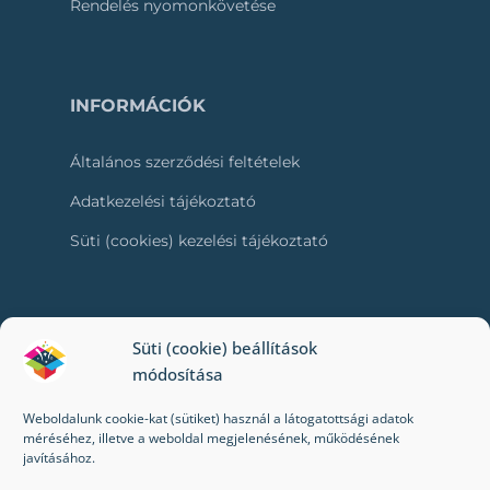
Rendelés nyomonkövetése
INFORMÁCIÓK
Általános szerződési feltételek
Adatkezelési tájékoztató
Süti (cookies) kezelési tájékoztató
RÓLUNK
Süti (cookie) beállítások
módosítása
Kapcsolat
Weboldalunk cookie-kat (sütiket) használ a látogatottsági adatok
Kik vagyunk mi?
méréséhez, illetve a weboldal megjelenésének, működésének
javításához.
Impresszum