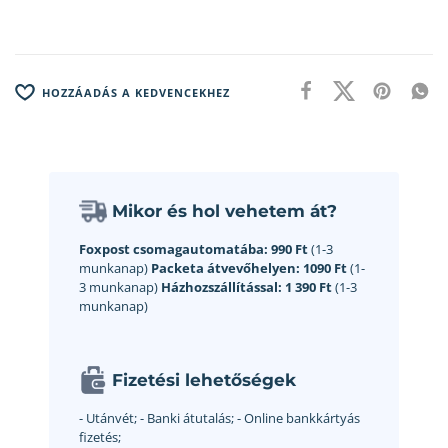
HOZZÁADÁS A KEDVENCEKHEZ
Mikor és hol vehetem át?
Foxpost csomagautomatába:
990 Ft
(1-3
munkanap)
Packeta átvevőhelyen:
1090 Ft
(1-
3 munkanap)
Házhozszállítással:
1 390 Ft
(1-3
munkanap)
Fizetési lehetőségek
- Utánvét;
- Banki átutalás;
- Online bankkártyás
fizetés;