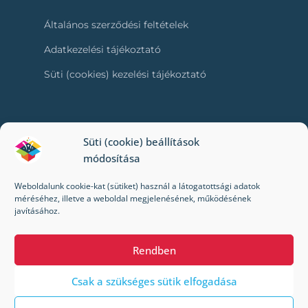
Általános szerződési feltételek
Adatkezelési tájékoztató
Süti (cookies) kezelési tájékoztató
RÓLUNK
Süti (cookie) beállítások
módosítása
Kapcsolat
Weboldalunk cookie-kat (sütiket) használ a látogatottsági adatok
Kik vagyunk mi?
méréséhez, illetve a weboldal megjelenésének, működésének
javításához.
Impresszum
Rendben
Csak a szükséges sütik elfogadása