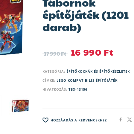
Tábornok
építőjáték (1201
darab)
16 990
Ft
17 990
Ft
KATEGÓRIA:
ÉPÍTŐKOCKÁK ÉS ÉPÍTŐKÉSZLETEK
CÍMKE:
LEGO KOMPATIBILIS ÉPÍTŐJÁTÉK
HIVATKOZÁS:
TBX-13156
HOZZÁADÁS A KEDVENCEKHEZ