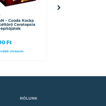
N
QMAN
N – Csoda Kocka
QMAN – Csoda Kocka
éltörő Ceratopsia
Orangután Gorilla (ÚJ)
 építőjáték
építőjáték
990
Ft
3 012
Ft
ovább olvasom
Tovább olvasom
RÓLUNK