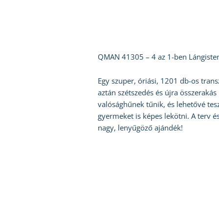
QMAN 41305 – 4 az 1-ben Lángisten
Egy szuper, óriási, 1201 db-os tran
aztán szétszedés és újra összerakás
valósághűnek tűnik, és lehetővé tesz
gyermeket is képes lekötni. A terv é
nagy, lenyűgöző ajándék!