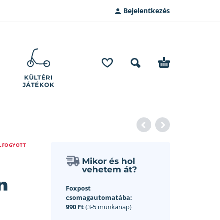
Bejelentkezés
KÜLTÉRI
JÁTÉKOK
LFOGYOTT
Mikor és hol
vehetem át?
n
Foxpost
csomagautomatába:
990 Ft
(3-5 munkanap)