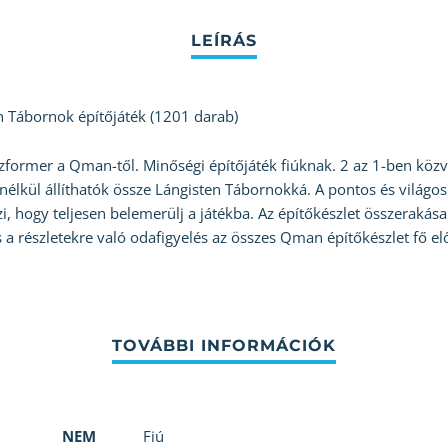
 Tábornok építőjáték (1201 darab)
szformer a Qman-től. Minőségi építőjáték fiúknak. 2 az 1-ben közv
 nélkül állíthatók össze Lángisten Tábornokká. A pontos és világ
i, hogy teljesen belemerülj a játékba. Az építőkészlet összerakás
s a részletekre való odafigyelés az összes Qman építőkészlet fő e
NEM
Fiú