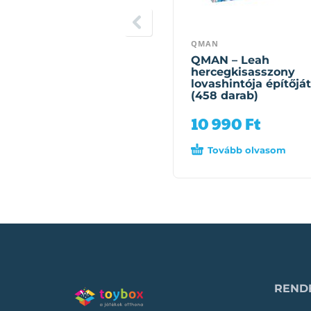
QMAN
QMAN – Leah
hercegkisasszony
lovashintója építőjá
(458 darab)
10 990
Ft
Tovább olvasom
RENDE