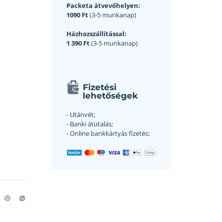
Packeta átvevőhelyen:
1090 Ft
(3-5 munkanap)
Házhozszállítással:
1 390 Ft
(3-5 munkanap)
Fizetési
lehetőségek
- Utánvét;
- Banki átutalás;
- Online bankkártyás fizetés;