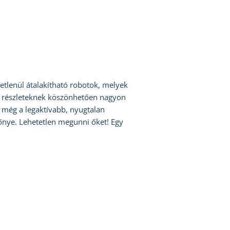
etlenül átalakítható robotok, melyek
os részleteknek köszönhetően nagyon
a még a legaktívabb, nyugtalan
lőnye. Lehetetlen megunni őket! Egy