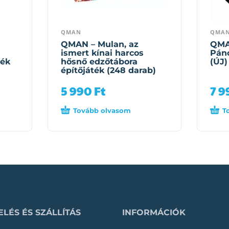
QMAN
QMA
QMAN – Mulan, az
QMA
ismert kínai harcos
Pánc
ték
hősnő edzőtábora
(ÚJ)
építőjáték (248 darab)
5 990
Ft
7 
Tovább olvasom
T
LÉS ÉS SZÁLLÍTÁS
INFORMÁCIÓK