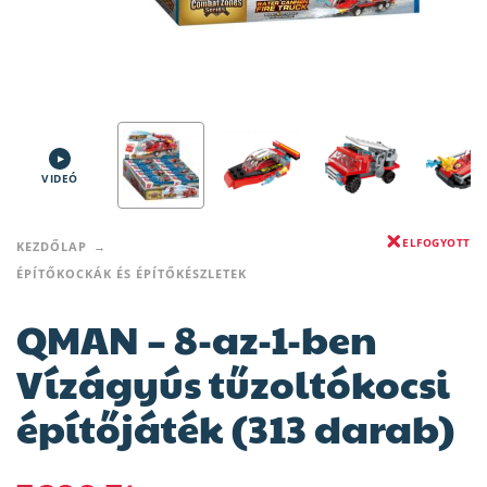
VIDEÓ
ELFOGYOTT
KEZDŐLAP
ÉPÍTŐKOCKÁK ÉS ÉPÍTŐKÉSZLETEK
QMAN – 8-az-1-ben
Vízágyús tűzoltókocsi
építőjáték (313 darab)