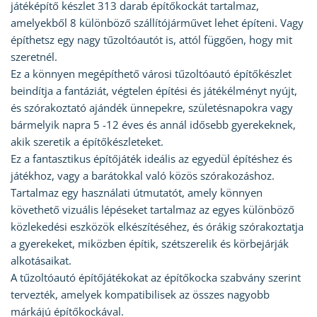
játéképítő készlet 313 darab építőkockát tartalmaz,
amelyekből 8 különböző szállítójárművet lehet építeni. Vagy
építhetsz egy nagy tűzoltóautót is, attól függően, hogy mit
szeretnél.
Ez a könnyen megépíthető városi tűzoltóautó építőkészlet
beindítja a fantáziát, végtelen építési és játékélményt nyújt,
és szórakoztató ajándék ünnepekre, születésnapokra vagy
bármelyik napra 5 -12 éves és annál idősebb gyerekeknek,
akik szeretik a építőkészleteket.
Ez a fantasztikus építőjáték ideális az egyedül építéshez és
játékhoz, vagy a barátokkal való közös szórakozáshoz.
Tartalmaz egy használati útmutatót, amely könnyen
követhető vizuális lépéseket tartalmaz az egyes különböző
közlekedési eszközök elkészítéséhez, és órákig szórakoztatja
a gyerekeket, miközben építik, szétszerelik és körbejárják
alkotásaikat.
A tűzoltóautó építőjátékokat az építőkocka szabvány szerint
tervezték, amelyek kompatibilisek az összes nagyobb
márkájú építőkockával.