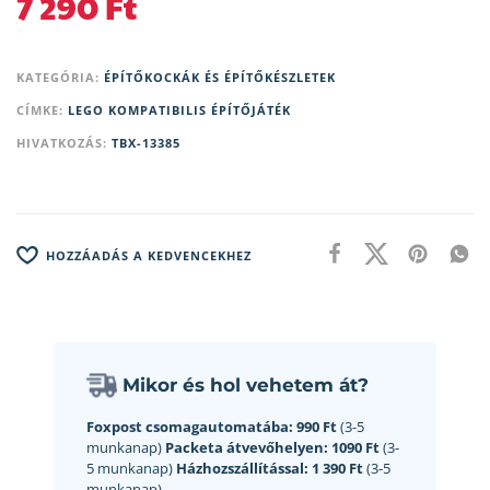
7 290
Ft
KATEGÓRIA:
ÉPÍTŐKOCKÁK ÉS ÉPÍTŐKÉSZLETEK
CÍMKE:
LEGO KOMPATIBILIS ÉPÍTŐJÁTÉK
HIVATKOZÁS:
TBX-13385
HOZZÁADÁS A KEDVENCEKHEZ
Mikor és hol vehetem át?
Foxpost csomagautomatába:
990 Ft
(3-5
munkanap)
Packeta átvevőhelyen:
1090 Ft
(3-
5 munkanap)
Házhozszállítással:
1 390 Ft
(3-5
munkanap)