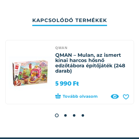
KAPCSOLÓDÓ TERMÉKEK
QMAN
QMAN – Mulan, az ismert
kínai harcos hősnő
edzőtábora építőjáték (248
darab)
5 990
Ft
Tovább olvasom