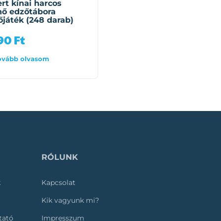
rt kínai harcos
Acélgerincű Stegosaur
nő edzőtábora
(ÚJ) építőjáték (150
őjáték (248 darab)
darab)
990
Ft
4 990
Ft
ovább olvasom
Tovább olvasom
RÓLUNK
k
Kapcsolat
Kik vagyunk mi?
ztató
Impresszum