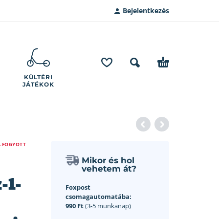
Bejelentkezés
KÜLTÉRI
JÁTÉKOK
LFOGYOTT
Mikor és hol
vehetem át?
-1-
Foxpost
csomagautomatába:
990 Ft
(3-5 munkanap)