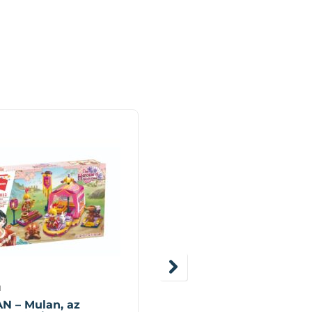
N
QMAN
N – Mulan, az
QMAN – Csoda Kocka