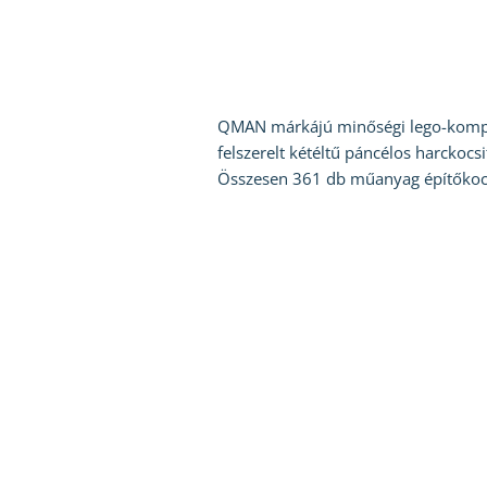
QMAN márkájú minőségi lego-kompatib
felszerelt kétéltű páncélos harckocsit
Összesen 361 db műanyag építőkock