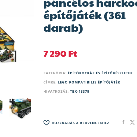
páncélos harcko
építőjáték (361
darab)
7 290
Ft
KATEGÓRIA:
ÉPÍTŐKOCKÁK ÉS ÉPÍTŐKÉSZLETEK
CÍMKE:
LEGO KOMPATIBILIS ÉPÍTŐJÁTÉK
HIVATKOZÁS:
TBX-13378
HOZZÁADÁS A KEDVENCEKHEZ