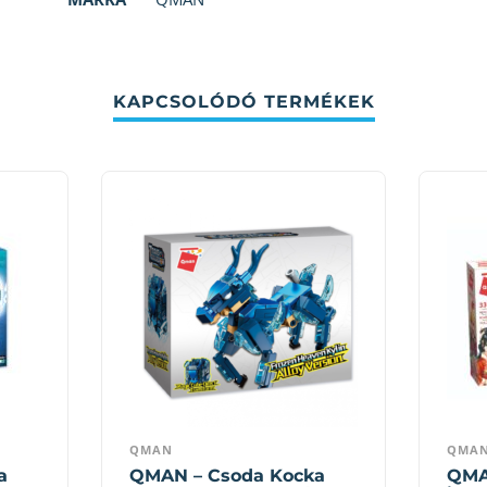
KAPCSOLÓDÓ TERMÉKEK
QMAN
QMA
a
QMAN – Csoda Kocka
QMA