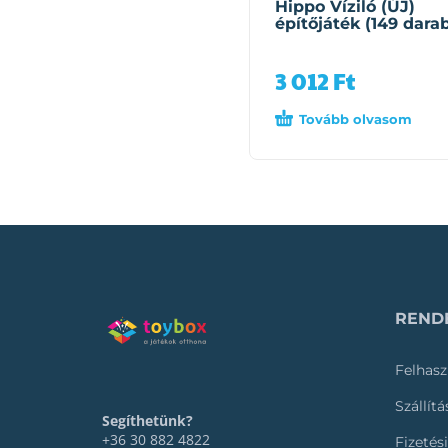
Hippo Víziló (ÚJ)
építőjáték (149 dara
3 012
Ft
Tovább olvasom
RENDE
Felhasz
Szállít
Segíthetünk?
+36 30 882 4822
Fizetés