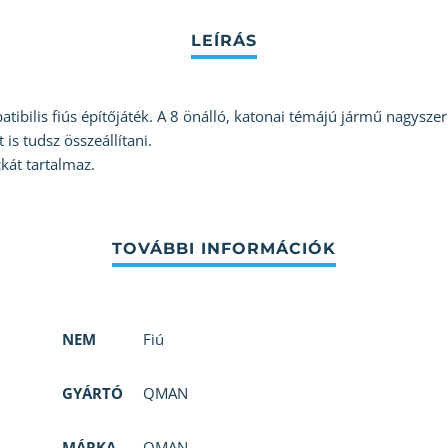
ilis fiús építőjáték. A 8 önálló, katonai témájú jármű nagyszerű 
 is tudsz összeállítani.
át tartalmaz.
NEM
Fiú
GYÁRTÓ
QMAN
MÁRKA
QMAN