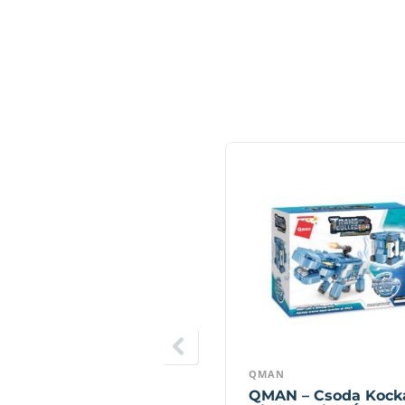
QMAN
QMAN – Csoda Kock