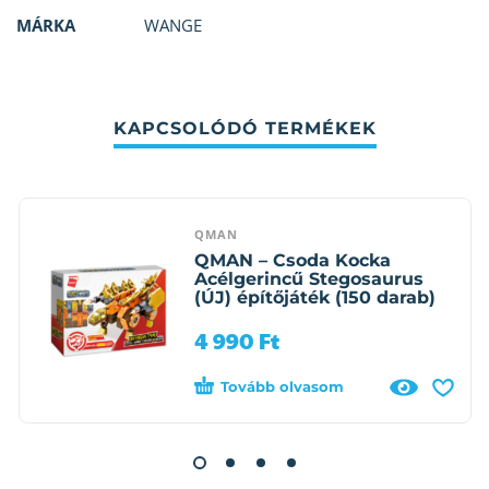
MÁRKA
WANGE
KAPCSOLÓDÓ TERMÉKEK
QMAN
QMAN – Csoda Kocka
Acélgerincű Stegosaurus
(ÚJ) építőjáték (150 darab)
4 990
Ft
Tovább olvasom